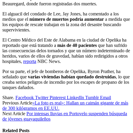
Beauregard, donde fueron registradas dos muertes.
El alguacil del condado de Lee, Jay Jones, ha comentado a los
medios que el
número de muertos podría aumentar
a medida que
los equipos de rescate trabajan en la zona del desastre buscando
supervivientes.
El Centro Médico del Este de Alabama en la ciudad de Opelika ha
reportado que está tratando a
más de 40 pacientes
que han sufrido
las consecuencias delos tornados y que un número indeterminado de
heridos, varios de ellos de gravedad, habían sido redirigidos a otros
hospitales,
reporta
NBC News.
Por su parte, el jefe de bomberos de Opelika, Byron Prather, ha
señalado que
varias viviendas habían quedado destruidas
, lo que
creaba serios peligros de incendio por los escapes de propano de los
tanques dañados.
Share.
Facebook
Twitter
Pinterest
LinkedIn
Tumblr
Email
Previous Article
«La foto es real»: Hallan un caimán gigante de más
de 300 kilógramos en EE.UU.
Next Article
Por intensas lluvias en Portovelo suspenden búsqueda
de jóvenes guayaquileños
Related
Posts