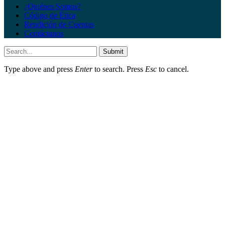
¿Quiénes Somos?
Código de Ética
Rendición de Cuentas
Contáctanos
Submit
Type above and press
Enter
to search. Press
Esc
to cancel.