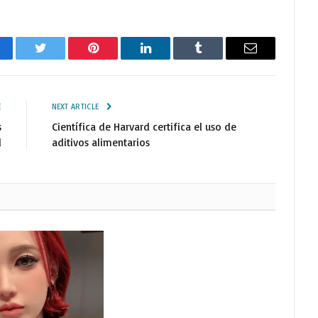
cebook
Twitter
Pinterest
LinkedIn
Tumblr
Email
E
NEXT ARTICLE
s
Científica de Harvard certifica el uso de
l
aditivos alimentarios