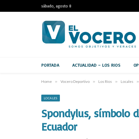
sábado, agosto 8
PORTADA
ACTUALIDAD – LOS RIOS
OP
Home
»
Vocero Deportivo
»
Los Ríos
»
Locales
»
LOCALES
Spondylus, símbolo d
Ecuador