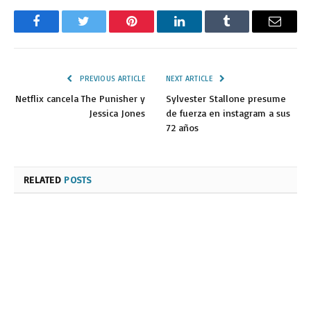
Facebook
Twitter
Pinterest
LinkedIn
Tumblr
Email
PREVIOUS ARTICLE
NEXT ARTICLE
Netflix cancela The Punisher y
Sylvester Stallone presume
Jessica Jones
de fuerza en instagram a sus
72 años
RELATED
POSTS