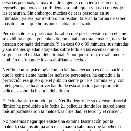
o varias personas, la mayoría de la gente, con cierto desprecio,
reprueba que notas tan turbulentas se publiquen y hasta con enojo
las censuran. Sin embargo, muchas de esas personas en su
intimidad, ya sea por morbo o curiosidad, buscan la forma de saber
más de la nota que horas antes habían rechazado.
Pero no sólo eso, pues cuando saben que por televisión o en el cine
se exhibirá alguna película o documental con esta temática, no se la
pierden por nada del mundo. Y en esos 60 o 90 minutos, sus miradas
y sus mentes quedan atrapadas sobre todo en las escenas donde
surge la cruel maldad del criminal. Y aunque sufren, extrañamente
también disfrutan de los escalofriantes hechos.
Netflix, con su psicología comercial, ha detectado esa fascinación
que la gente siente hacia los nefastos personajes, ha captado a la
perfección ese gusto que el público siente por los criminales y, con
inteligencia, se ha aprovechando de esta adicción para producir
películas sobre la historia del crimen.
El éxito ha sido rotundo, pues Netflix dentro de su extenso historial
fílmico ha producido a la fecha 21 películas donde los ingredientes
más importantes son la maldad, la crueldad, el terror y el crimen.
No podemos negar que existe una extraña fascinación por la
maldad; ésta nos atrapa aún más cuando sabemos que la película