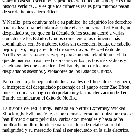
sobre un asesino serial no es producto de la ficción, sino que es una
historia verídica… y es que los crímenes reales para muchos pasan
de ser delirantes a terroríficos.
Y Netflix, para cautivar más a su público, ha adquirido los derechos
para realizar otra película más sobre el asesino serial Ted Bundy, un
despiadado sujeto que en la década de los setenta aterró a varias
ciudades de los Estados Unidos cometiendo los crímenes más
abominables con 36 mujeres, todas sin excepción bellas, de cabello
negro y liso, muy parecido al de su ex novia. Pero él éxito de
Netflix sobre estas series es que paralelamente adquirió una cinta
que de manera «casi» real da a conocer los hechos más sádicos y
espeluznantes que cometiera Ted Bundy, uno de los más
despiadados asesinos y violadores de los Estados Unidos.
Para el gusto y beneplácito de los amantes de filmes de este género,
el intérprete del desquiciado personaje es el guapo actor Zac Efron,
pues sin duda su magna interpretación y la caracterización de Ted
Bundy completaron el éxito de Netflix.
La historia de Ted Bundy, llamada en Netflix Extremely Wicked,
Shockingly Evil, and Vile, es por demás aterradora, quizá por eso se
han filmado cuatro películas, varios documentales y hasta se ha
publicado un libro donde se narra con lujo de detalle su brutal
malignidad y su merecido final al ser ejecutado en la silla eléctrica.