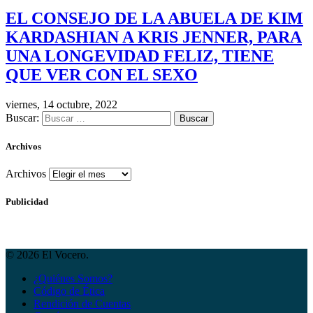
EL CONSEJO DE LA ABUELA DE KIM
KARDASHIAN A KRIS JENNER, PARA
UNA LONGEVIDAD FELIZ, TIENE
QUE VER CON EL SEXO
viernes, 14 octubre, 2022
Buscar:
Archivos
Archivos
Publicidad
© 2026 El Vocero.
¿Quiénes Somos?
Código de Ética
Rendición de Cuentas