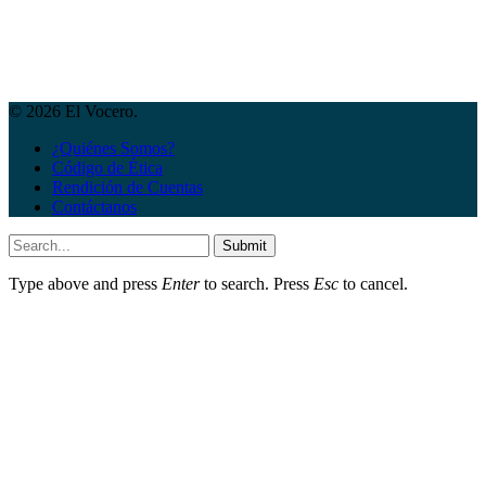
© 2026 El Vocero.
¿Quiénes Somos?
Código de Ética
Rendición de Cuentas
Contáctanos
Submit
Type above and press
Enter
to search. Press
Esc
to cancel.