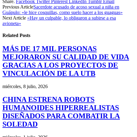
Share.
Facebook
Twitter
Pinterest
LinkedIn
Tumblr
Email
Previous Article
Sacerdote acusado de acoso sexual a niña en
Guápulo: «le hice cosquillas, como suelo hacer a los guaguas»
Next Article
«Hay un culpable, lo obligaron a subirse a esa
avioneta»
Related
Posts
MÁS DE 17 MIL PERSONAS
MEJORARON SU CALIDAD DE VIDA
GRACIAS A LOS PROYECTOS DE
VINCULACIÓN DE LA UTB
miércoles, 8 julio, 2026
CHINA ESTRENA ROBOTS
HUMANOIDES HIPERREALISTAS
DISEÑADOS PARA COMBATIR LA
SOLEDAD