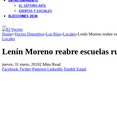
ENTRETENIMIENTO
EL SÉPTIMO ARTE
EVENTOS Y SOCIALES
ELECCIONES 2026
Home
»
Vocero Deportivo
»
Los Ríos
»
Locales
»
Lenín Moreno reabre esc
Locales
Lenín Moreno reabre escuelas ru
jueves, 31 enero, 2019
2 Mins Read
Facebook
Twitter
Pinterest
LinkedIn
Tumblr
Email