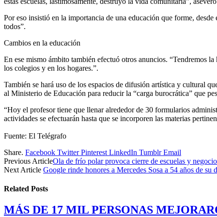
estas escuelas, lastimosamente, destruyó la vida comunitaria”, aseveró
Por eso insistió en la importancia de una educación que forme, desde 
todos”.
Cambios en la educación
En ese mismo ámbito también efectuó otros anuncios. “Tendremos la ho
los colegios y en los hogares.”.
También se hará uso de los espacios de difusión artística y cultural qu
al Ministerio de Educación para reducir la “carga burocrática” que pes
“Hoy el profesor tiene que llenar alrededor de 30 formularios administr
actividades se efectuarán hasta que se incorporen las materias pertinen
Fuente: El Telégrafo
Share.
Facebook
Twitter
Pinterest
LinkedIn
Tumblr
Email
Previous Article
Ola de frío polar provoca cierre de escuelas y negoc
Next Article
Google rinde honores a Mercedes Sosa a 54 años de su 
Related
Posts
MÁS DE 17 MIL PERSONAS MEJORAR