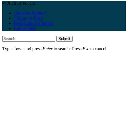
© 2026 El Vocero.
¿Quiénes Somos?
Código de Ética
Rendición de Cuentas
Contáctanos
Submit
Type above and press
Enter
to search. Press
Esc
to cancel.