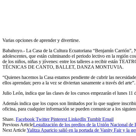
Varias opciones de aprender y divertirse.
Babahoyo.- La Casa de la Cultura Ecuatoriana “Benjamín Carrión”, Núc
adolescentes, que están culminando el periodo lectivo en la región cos
de los niños, niñas y jóvenes: entre los talleres a recib
TÉCNICAS DE CANTO, BALLET, DANZA MONTUVIA.
“Quienes hacemos la Casa estamos pendiente de cubrir las necesidades 
ellos aprendan; pero a la vez se diviertan sanamente a través del arte”.
Julio León, indica que las clases de los cursos empezarán el lunes 11 
Además indica que los cupos son limitados por lo que sugiere inscribi
oficina, para cualquier información se pueden comunicar a los siguie
Share.
Facebook
Twitter
Pinterest
LinkedIn
Tumblr
Email
Previous Article
Legalización de los predios de la Unión Nacional de 
Next Article
Yalitza Aparicio salió en la portada de Vanity Fair y la ge