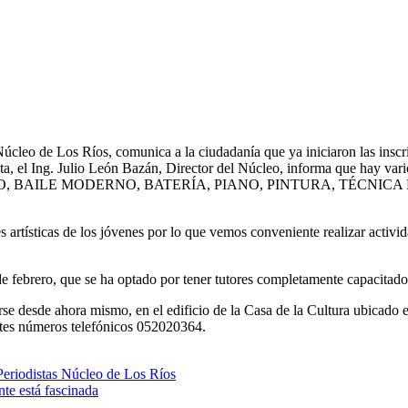
leo de Los Ríos, comunica a la ciudadanía que ya iniciaron las inscripc
ta, el Ing. Julio León Bazán, Director del Núcleo, informa que hay vario
ir están TEATRO, BAILE MODERNO, BATERÍA, PIANO, PINTURA, T
artísticas de los jóvenes por lo que vemos conveniente realizar activida
de febrero, que se ha optado por tener tutores completamente capacitado
rse desde ahora mismo, en el edificio de la Casa de la Cultura ubicado
ntes números telefónicos 052020364.
Periodistas Núcleo de Los Ríos
nte está fascinada