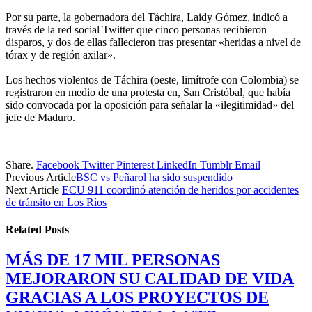
Por su parte, la gobernadora del Táchira, Laidy Gómez, indicó a
través de la red social Twitter que cinco personas recibieron
disparos, y dos de ellas fallecieron tras presentar «heridas a nivel de
tórax y de región axilar».
Los hechos violentos de Táchira (oeste, limítrofe con Colombia) se
registraron en medio de una protesta en, San Cristóbal, que había
sido convocada por la oposición para señalar la «ilegitimidad» del
jefe de Maduro.
Share.
Facebook
Twitter
Pinterest
LinkedIn
Tumblr
Email
Previous Article
BSC vs Peñarol ha sido suspendido
Next Article
ECU 911 coordinó atención de heridos por accidentes
de tránsito en Los Ríos
Related
Posts
MÁS DE 17 MIL PERSONAS
MEJORARON SU CALIDAD DE VIDA
GRACIAS A LOS PROYECTOS DE