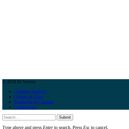
© 2026 El Vocero.
¿Quiénes Somos?
Código de Ética
Rendición de Cuentas
Contáctanos
Submit
Type above and press
Enter
to search. Press
Esc
to cancel.