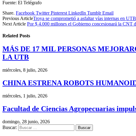
Fuente: El Telégrafo
Share.
Facebook
Twitter
Pinterest
LinkedIn
Tumblr
Email
Previous Article
Troya se comprometió a asfaltar vías internas en UTB
Next Article
Por $ 4.000 millones el Gobierno concesionará la CNT d
Related
Posts
MÁS DE 17 MIL PERSONAS MEJORAR
LA UTB
miércoles, 8 julio, 2026
CHINA ESTRENA ROBOTS HUMANOID
miércoles, 1 julio, 2026
Facultad de Ciencias Agropecuarias impulsa
domingo, 28 junio, 2026
Buscar: