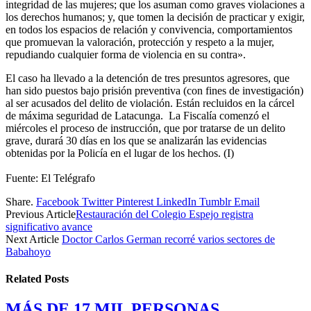
integridad de las mujeres; que los asuman como graves violaciones a
los derechos humanos; y, que tomen la decisión de practicar y exigir,
en todos los espacios de relación y convivencia, comportamientos
que promuevan la valoración, protección y respeto a la mujer,
repudiando cualquier forma de violencia en su contra».
El caso ha llevado a la detención de tres presuntos agresores, que
han sido puestos bajo prisión preventiva (con fines de investigación)
al ser acusados del delito de violación. Están recluidos en la cárcel
de máxima seguridad de Latacunga. La Fiscalía comenzó el
miércoles el proceso de instrucción, que por tratarse de un delito
grave, durará 30 días en los que se analizarán las evidencias
obtenidas por la Policía en el lugar de los hechos. (I)
Fuente: El Telégrafo
Share.
Facebook
Twitter
Pinterest
LinkedIn
Tumblr
Email
Previous Article
Restauración del Colegio Espejo registra
significativo avance
Next Article
Doctor Carlos German recorré varios sectores de
Babahoyo
Related
Posts
MÁS DE 17 MIL PERSONAS