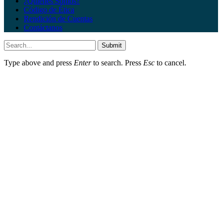
¿Quiénes Somos?
Código de Ética
Rendición de Cuentas
Contáctanos
Submit
Type above and press
Enter
to search. Press
Esc
to cancel.