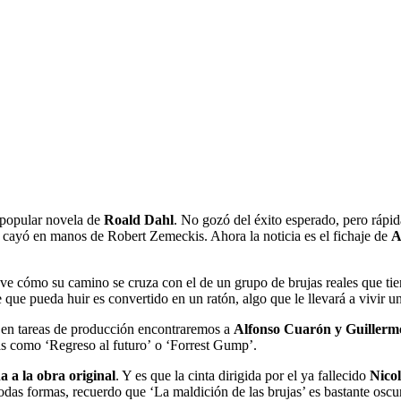
 popular novela de
Roald Dahl
. No gozó del éxito esperado, pero rápi
 cayó en manos de Robert Zemeckis. Ahora la noticia es el fichaje de
A
ve cómo su camino se cruza con el de un grupo de brujas reales que ti
 que pueda huir es convertido en un ratón, algo que le llevará a vivir una
e en tareas de producción encontraremos a
Alfonso Cuarón y Guillerm
as como ‘Regreso al futuro’ o ‘Forrest Gump’.
 a la obra original
. Y es que la cinta dirigida por el ya fallecido
Nico
as formas, recuerdo que ‘La maldición de las brujas’ es bastante oscura