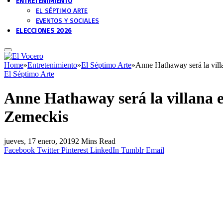
ENTRETENIMIENTO
EL SÉPTIMO ARTE
EVENTOS Y SOCIALES
ELECCIONES 2026
Home
»
Entretenimiento
»
El Séptimo Arte
»
Anne Hathaway será la vill
El Séptimo Arte
Anne Hathaway será la villana 
Zemeckis
jueves, 17 enero, 2019
2 Mins Read
Facebook
Twitter
Pinterest
LinkedIn
Tumblr
Email