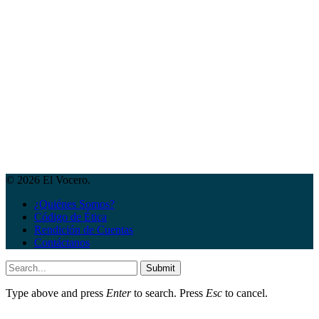
© 2026 El Vocero.
¿Quiénes Somos?
Código de Ética
Rendición de Cuentas
Contáctanos
Submit
Type above and press
Enter
to search. Press
Esc
to cancel.