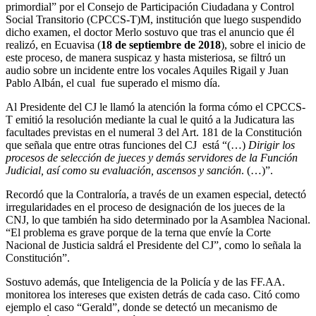
primordial” por el Consejo de Participación Ciudadana y Control
Social Transitorio (CPCCS-T)M, institución que luego suspendido
dicho examen, el doctor Merlo sostuvo que tras el anuncio que él
realizó, en Ecuavisa (
18 de septiembre de 2018
), sobre el inicio de
este proceso, de manera suspicaz y hasta misteriosa, se filtró un
audio sobre un incidente entre los vocales Aquiles Rigail y Juan
Pablo Albán, el cual fue superado el mismo día.
Al Presidente del CJ le llamó la atención la forma cómo el CPCCS-
T emitió la resolución mediante la cual le quitó a la Judicatura las
facultades previstas en el numeral 3 del Art. 181 de la Constitución
que señala que entre otras funciones del CJ está “(…)
Dirigir los
procesos de selección de jueces y demás servidores de la Función
Judicial, así como su evaluación, ascensos y sanción
. (…)”.
Recordó que la Contraloría, a través de un examen especial, detectó
irregularidades en el proceso de designación de los jueces de la
CNJ, lo que también ha sido determinado por la Asamblea Nacional.
“El problema es grave porque de la terna que envíe la Corte
Nacional de Justicia saldrá el Presidente del CJ”, como lo señala la
Constitución”.
Sostuvo además, que Inteligencia de la Policía y de las FF.AA.
monitorea los intereses que existen detrás de cada caso. Citó como
ejemplo el caso “Gerald”, donde se detectó un mecanismo de