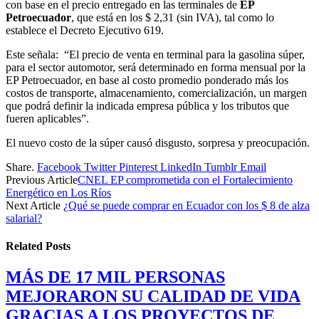
con base en el precio entregado en las terminales de
EP
Petroecuador
, que está en los $ 2,31 (sin IVA), tal como lo
establece el Decreto Ejecutivo 619.
Este señala: “El precio de venta en terminal para la gasolina súper,
para el sector automotor, será determinado en forma mensual por la
EP Petroecuador, en base al costo promedio ponderado más los
costos de transporte, almacenamiento, comercialización, un margen
que podrá definir la indicada empresa pública y los tributos que
fueren aplicables”.
El nuevo costo de la súper causó disgusto, sorpresa y preocupación.
Share.
Facebook
Twitter
Pinterest
LinkedIn
Tumblr
Email
Previous Article
CNEL EP comprometida con el Fortalecimiento
Energético en Los Ríos
Next Article
¿Qué se puede comprar en Ecuador con los $ 8 de alza
salarial?
Related
Posts
MÁS DE 17 MIL PERSONAS
MEJORARON SU CALIDAD DE VIDA
GRACIAS A LOS PROYECTOS DE