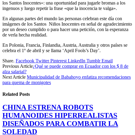
los Santos Inocentes»: una oportunidad para jugarle bromas a los
ingenuos y luego repetir la frase «que la inocencia te valga».
En algunas partes del mundo las personas celebran este día con
imágenes de los Santos Niños Inocentes en señal de agradecimiento
por un deseo cumplido o para hacer una petición, con la esperanza
de verla hecha realidad.
En Polonia, Francia, Finlandia, Austria, Australia y otros países se
celebra el 1º de abril y se llama ‘April Fools’s Day’.
Share.
Facebook
Twitter
Pinterest
LinkedIn
Tumblr
Email
Previous Article
¿Qué se puede comprar en Ecuador con los $ 8 de
alza salarial?
Next Article
Municipalidad de Babahoyo enfatiza recomendaciones
para quema de monigotes
Related
Posts
CHINA ESTRENA ROBOTS
HUMANOIDES HIPERREALISTAS
DISEÑADOS PARA COMBATIR LA
SOLEDAD