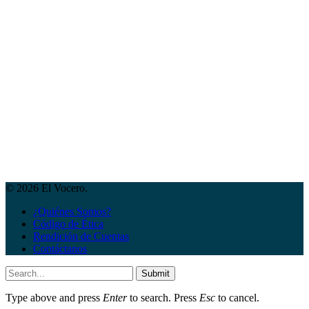
© 2026 El Vocero.
¿Quiénes Somos?
Código de Ética
Rendición de Cuentas
Contáctanos
Submit
Type above and press
Enter
to search. Press
Esc
to cancel.