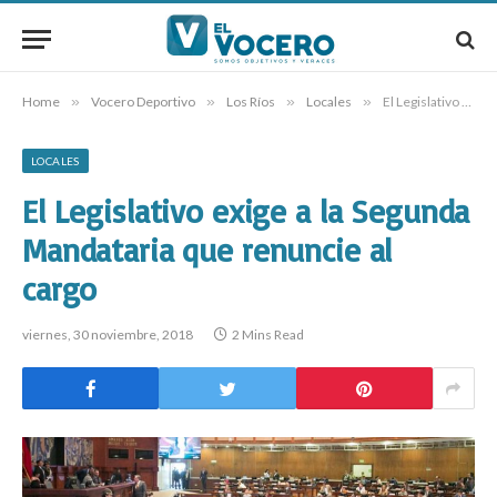
Home
»
Vocero Deportivo
»
Los Ríos
»
Locales
»
El Legislativo exige a la Segunda Mandataria que renuncie al cargo
LOCALES
El Legislativo exige a la Segunda
Mandataria que renuncie al
cargo
viernes, 30 noviembre, 2018
2 Mins Read