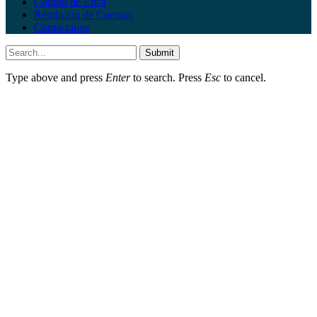
Código de Ética
Rendición de Cuentas
Contáctanos
Submit
Type above and press
Enter
to search. Press
Esc
to cancel.