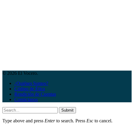
© 2026 El Vocero.
¿Quiénes Somos?
Código de Ética
Rendición de Cuentas
Contáctanos
Submit
Type above and press
Enter
to search. Press
Esc
to cancel.