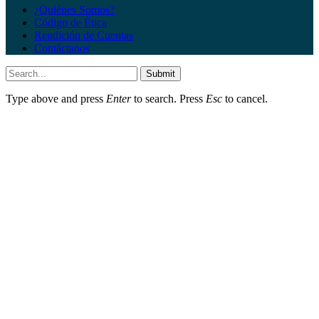
¿Quiénes Somos?
Código de Ética
Rendición de Cuentas
Contáctanos
Submit
Type above and press
Enter
to search. Press
Esc
to cancel.