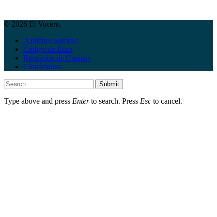
© 2026 El Vocero.
¿Quiénes Somos?
Código de Ética
Rendición de Cuentas
Contáctanos
Submit
Type above and press
Enter
to search. Press
Esc
to cancel.