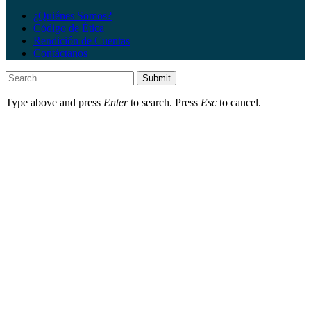
¿Quiénes Somos?
Código de Ética
Rendición de Cuentas
Contáctanos
Submit
Type above and press
Enter
to search. Press
Esc
to cancel.