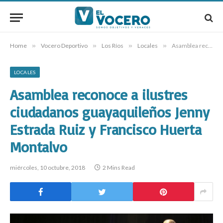
Home
»
Vocero Deportivo
»
Los Ríos
»
Locales
»
Asamblea reconoce a ilustres ciudadanos guayaquileños Jenny Estrada Ruiz y Francisco Huerta Montalvo
LOCALES
Asamblea reconoce a ilustres
ciudadanos guayaquileños Jenny
Estrada Ruiz y Francisco Huerta
Montalvo
miércoles, 10 octubre, 2018
2 Mins Read