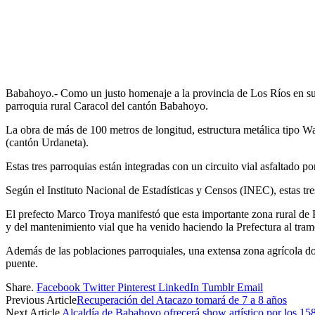
Babahoyo.- Como un justo homenaje a la provincia de Los Ríos en sus 1
parroquia rural Caracol del cantón Babahoyo.
La obra de más de 100 metros de longitud, estructura metálica tipo W
(cantón Urdaneta).
Estas tres parroquias están integradas con un circuito vial asfaltado 
Según el Instituto Nacional de Estadísticas y Censos (INEC), estas tre
El prefecto Marco Troya manifestó que esta importante zona rural de 
y del mantenimiento vial que ha venido haciendo la Prefectura al tra
Además de las poblaciones parroquiales, una extensa zona agrícola do
puente.
Share.
Facebook
Twitter
Pinterest
LinkedIn
Tumblr
Email
Previous Article
Recuperación del Atacazo tomará de 7 a 8 años
Next Article
Alcaldía de Babahoyo ofrecerá show artístico por los 1