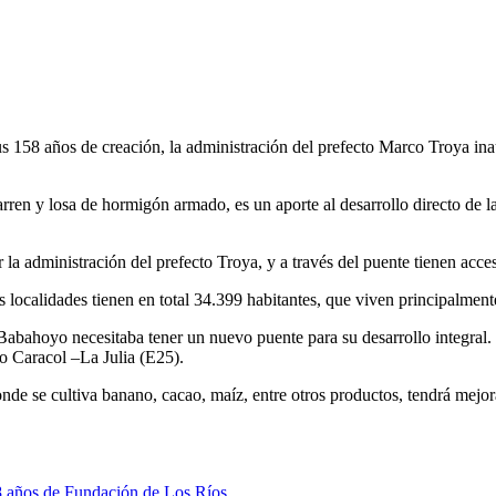
58 años de creación, la administración del prefecto Marco Troya inaugu
arren y losa de hormigón armado, es un aporte al desarrollo directo de 
por la administración del prefecto Troya, y a través del puente tienen ac
s localidades tienen en total 34.399 habitantes, que viven principalment
Babahoyo necesitaba tener un nuevo puente para su desarrollo integral.
mo Caracol –La Julia (E25).
nde se cultiva banano, cacao, maíz, entre otros productos, tendrá mejo
58 años de Fundación de Los Ríos