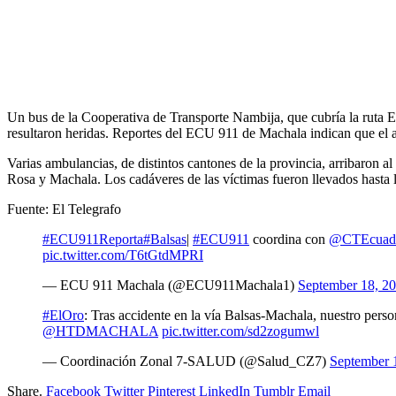
Un bus de la Cooperativa de Transporte Nambija, que cubría la ruta El
resultaron heridas. Reportes del ECU 911 de Machala indican que el ac
Varias ambulancias, de distintos cantones de la provincia, arribaron al
Rosa y Machala. Los cadáveres de las víctimas fueron llevados hasta
Fuente: El Telegrafo
#ECU911Reporta
#Balsas
|
#ECU911
coordina con
@CTEcuad
pic.twitter.com/T6tGtdMPRI
— ECU 911 Machala (@ECU911Machala1)
September 18, 2
#ElOro
: Tras accidente en la vía Balsas-Machala, nuestro pers
@HTDMACHALA
pic.twitter.com/sd2zogumwl
— Coordinación Zonal 7-SALUD (@Salud_CZ7)
September 
Share.
Facebook
Twitter
Pinterest
LinkedIn
Tumblr
Email