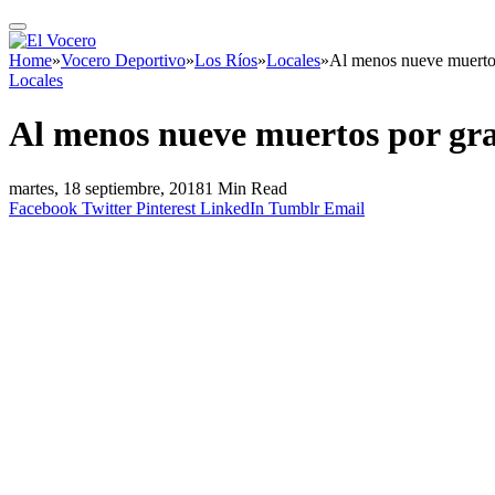
Home
»
Vocero Deportivo
»
Los Ríos
»
Locales
»
Al menos nueve muertos
Locales
Al menos nueve muertos por gra
martes, 18 septiembre, 2018
1 Min Read
Facebook
Twitter
Pinterest
LinkedIn
Tumblr
Email