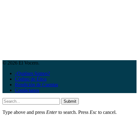
© 2026 El Vocero.
¿Quiénes Somos?
Código de Ética
Rendición de Cuentas
Contáctanos
Submit
Type above and press
Enter
to search. Press
Esc
to cancel.