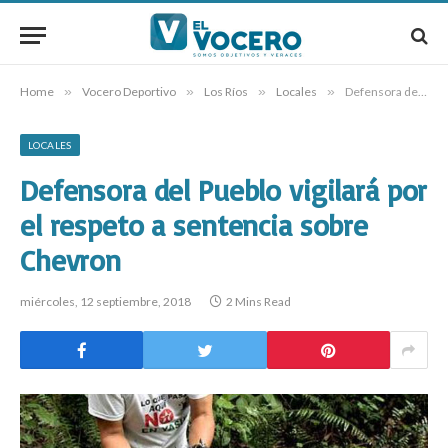
Home
»
Vocero Deportivo
»
Los Ríos
»
Locales
»
Defensora del Pueblo vigilará por el respeto a sentencia sobre Chevron
LOCALES
Defensora del Pueblo vigilará por
el respeto a sentencia sobre
Chevron
miércoles, 12 septiembre, 2018
2 Mins Read