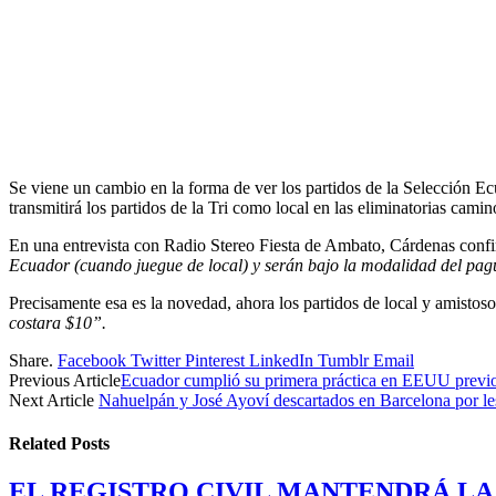
Se viene un cambio en la forma de ver los partidos de la Selección 
transmitirá los partidos de la Tri como local en las eliminatorias cami
En una entrevista con Radio Stereo Fiesta de Ambato, Cárdenas confi
Ecuador (cuando juegue de local) y serán bajo la modalidad del pag
Precisamente esa es la novedad, ahora los partidos de local y amistoso
costara $10”.
Share.
Facebook
Twitter
Pinterest
LinkedIn
Tumblr
Email
Previous Article
Ecuador cumplió su primera práctica en EEUU previo 
Next Article
Nahuelpán y José Ayoví descartados en Barcelona por le
Related
Posts
EL REGISTRO CIVIL MANTENDRÁ LA