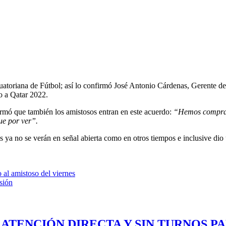
Ecuatoriana de Fútbol; así lo confirmó José Antonio Cárdenas, Gerent
no a Qatar 2022.
rmó que también los amistosos entran en este acuerdo:
“Hemos comprado
ue por ver”.
s ya no se verán en señal abierta como en otros tiempos e inclusive dio
al amistoso del viernes
sión
 ATENCIÓN DIRECTA Y SIN TURNOS P