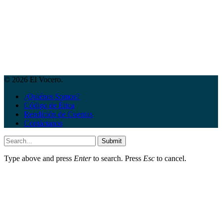
© 2026 El Vocero.
¿Quiénes Somos?
Código de Ética
Rendición de Cuentas
Contáctanos
Submit
Type above and press
Enter
to search. Press
Esc
to cancel.