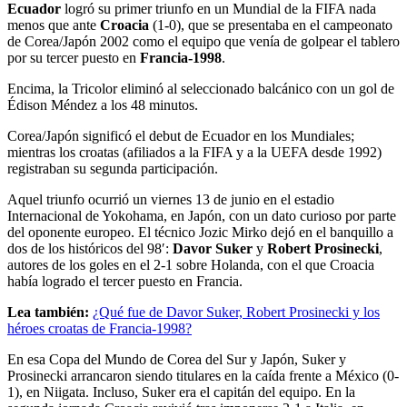
Ecuador
logró su primer triunfo en un Mundial de la FIFA nada
menos que ante
Croacia
(1-0), que se presentaba en el campeonato
de Corea/Japón 2002 como el equipo que venía de golpear el tablero
por su tercer puesto en
Francia-1998
.
Encima, la Tricolor eliminó al seleccionado balcánico con un gol de
Édison Méndez a los 48 minutos.
Corea/Japón significó el debut de Ecuador en los Mundiales;
mientras los croatas (afiliados a la FIFA y a la UEFA desde 1992)
registraban su segunda participación.
Aquel triunfo ocurrió un viernes 13 de junio en el estadio
Internacional de Yokohama, en Japón, con un dato curioso por parte
del oponente europeo. El técnico Jozic Mirko dejó en el banquillo a
dos de los históricos del 98′:
Davor Suker
y
Robert Prosinecki
,
autores de los goles en el 2-1 sobre Holanda, con el que Croacia
había logrado el tercer puesto en Francia.
Lea también:
¿Qué fue de Davor Suker, Robert Prosinecki y los
héroes croatas de Francia-1998?
En esa Copa del Mundo de Corea del Sur y Japón, Suker y
Prosinecki arrancaron siendo titulares en la caída frente a México (0-
1), en Niigata. Incluso, Suker era el capitán del equipo. En la