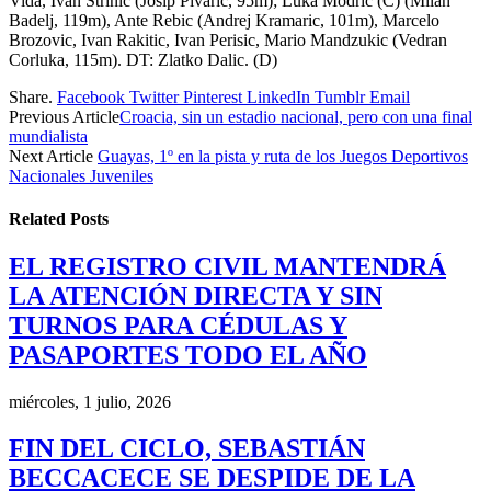
Vida, Ivan Strinic (Josip Pivaric, 95m); Luka Modric (C) (Milan
Badelj, 119m), Ante Rebic (Andrej Kramaric, 101m), Marcelo
Brozovic, Ivan Rakitic, Ivan Perisic, Mario Mandzukic (Vedran
Corluka, 115m). DT: Zlatko Dalic. (D)
Share.
Facebook
Twitter
Pinterest
LinkedIn
Tumblr
Email
Previous Article
Croacia, sin un estadio nacional, pero con una final
mundialista
Next Article
Guayas, 1º en la pista y ruta de los Juegos Deportivos
Nacionales Juveniles
Related
Posts
EL REGISTRO CIVIL MANTENDRÁ
LA ATENCIÓN DIRECTA Y SIN
TURNOS PARA CÉDULAS Y
PASAPORTES TODO EL AÑO
miércoles, 1 julio, 2026
FIN DEL CICLO, SEBASTIÁN
BECCACECE SE DESPIDE DE LA