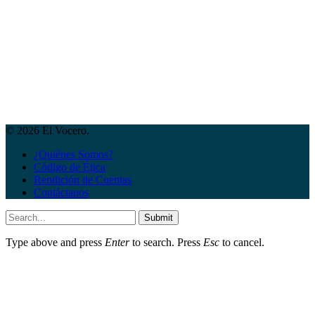
© 2026 El Vocero.
¿Quiénes Somos?
Código de Ética
Rendición de Cuentas
Contáctanos
Submit
Type above and press
Enter
to search. Press
Esc
to cancel.