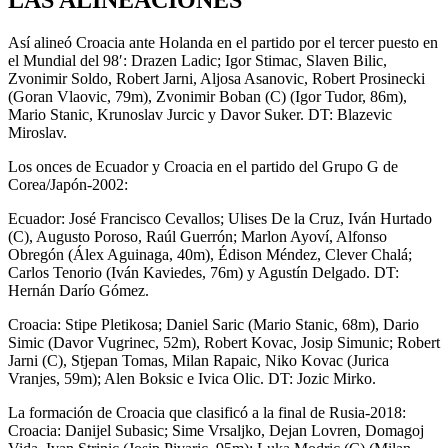
Así alineó Croacia ante Holanda en el partido por el tercer puesto en
el Mundial del 98′: Drazen Ladic; Igor Stimac, Slaven Bilic,
Zvonimir Soldo, Robert Jarni, Aljosa Asanovic, Robert Prosinecki
(Goran Vlaovic, 79m), Zvonimir Boban (C) (Igor Tudor, 86m),
Mario Stanic, Krunoslav Jurcic y Davor Suker. DT: Blazevic
Miroslav.
Los onces de Ecuador y Croacia en el partido del Grupo G de
Corea/Japón-2002:
Ecuador: José Francisco Cevallos; Ulises De la Cruz, Iván Hurtado
(C), Augusto Poroso, Raúl Guerrón; Marlon Ayoví, Alfonso
Obregón (Álex Aguinaga, 40m), Édison Méndez, Clever Chalá;
Carlos Tenorio (Iván Kaviedes, 76m) y Agustín Delgado. DT:
Hernán Darío Gómez.
Croacia: Stipe Pletikosa; Daniel Saric (Mario Stanic, 68m), Dario
Simic (Davor Vugrinec, 52m), Robert Kovac, Josip Simunic; Robert
Jarni (C), Stjepan Tomas, Milan Rapaic, Niko Kovac (Jurica
Vranjes, 59m); Alen Boksic e Ivica Olic. DT: Jozic Mirko.
La formación de Croacia que clasificó a la final de Rusia-2018:
Croacia: Danijel Subasic; Sime Vrsaljko, Dejan Lovren, Domagoj