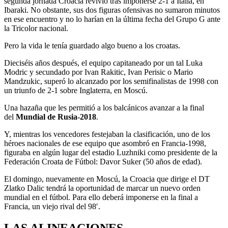
segunda jornada Croacia revivió tras imponerse 2-1 a Italia, en
Ibaraki. No obstante, sus dos figuras ofensivas no sumaron minutos
en ese encuentro y no lo harían en la última fecha del Grupo G ante
la Tricolor nacional.
Pero la vida le tenía guardado algo bueno a los croatas.
Dieciséis años después, el equipo capitaneado por un tal Luka
Modric y secundado por Ivan Rakitic, Ivan Perisic o Mario
Mandzukic, superó lo alcanzado por los semifinalistas de 1998 con
un triunfo de 2-1 sobre Inglaterra, en Moscú.
Una hazaña que les permitió a los balcánicos avanzar a la final
del
Mundial de Rusia-2018
.
Y, mientras los vencedores festejaban la clasificación, uno de los
héroes nacionales de ese equipo que asombró en Francia-1998,
figuraba en algún lugar del estadio Luzhniki como presidente de la
Federación Croata de Fútbol: Davor Suker (50 años de edad).
El domingo, nuevamente en Moscú, la Croacia que dirige el DT
Zlatko Dalic tendrá la oportunidad de marcar un nuevo orden
mundial en el fútbol. Para ello deberá imponerse en la final a
Francia, un viejo rival del 98′.
LAS ALINEACIONES