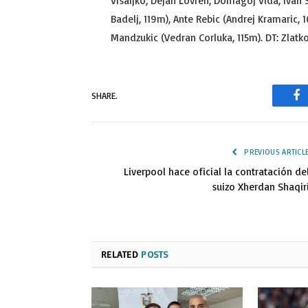
Vrsaljko, Dejan Lovren, Domagoj Vida, Ivan St
Badelj, 119m), Ante Rebic (Andrej Kramaric, 1
Mandzukic (Vedran Corluka, 115m). DT: Zlatko 
SHARE.
Fa
PREVIOUS ARTICL
Liverpool hace oficial la contratación de
suizo Xherdan Shaqir
RELATED
POSTS