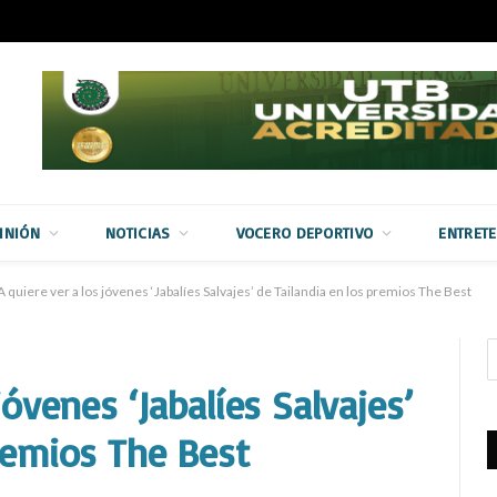
INIÓN
NOTICIAS
VOCERO DEPORTIVO
ENTRET
A quiere ver a los jóvenes ‘Jabalíes Salvajes’ de Tailandia en los premios The Best
jóvenes ‘Jabalíes Salvajes’
remios The Best