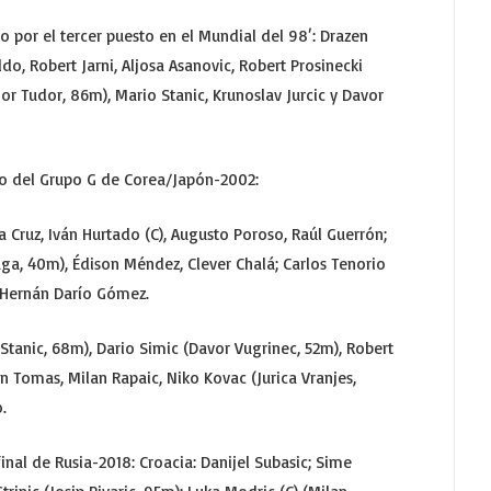
o por el tercer puesto en el Mundial del 98′: Drazen
ldo, Robert Jarni, Aljosa Asanovic, Robert Prosinecki
or Tudor, 86m), Mario Stanic, Krunoslav Jurcic y Davor
do del Grupo G de Corea/Japón-2002:
la Cruz, Iván Hurtado (C), Augusto Poroso, Raúl Guerrón;
ga, 40m), Édison Méndez, Clever Chalá; Carlos Tenorio
: Hernán Darío Gómez.
o Stanic, 68m), Dario Simic (Davor Vugrinec, 52m), Robert
an Tomas, Milan Rapaic, Niko Kovac (Jurica Vranjes,
.
inal de Rusia-2018: Croacia: Danijel Subasic; Sime