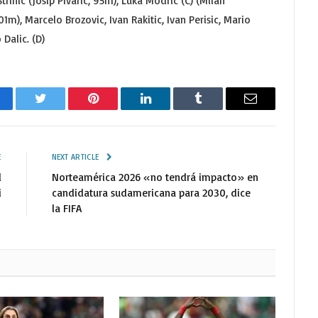
rinic (Josip Pivaric, 95m); Luka Modric (C) (Milan
01m), Marcelo Brozovic, Ivan Rakitic, Ivan Perisic, Mario
Dalic. (D)
cebook
Twitter
Pinterest
LinkedIn
Tumblr
Email
E
NEXT ARTICLE
l
Norteamérica 2026 «no tendrá impacto» en
i
candidatura sudamericana para 2030, dice
la FIFA