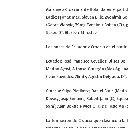
Así alineó Croacia ante Holanda en el partid
Ladic; Igor Stimac, Slaven Bilic, Zvonimir So
(Goran Vlaovic, 79m), Zvonimir Boban (C) (Ig
Suker. DT: Blazevic Miroslav.
Los onces de Ecuador y Croacia en el parti
Ecuador: José Francisco Cevallos; Ulises De 
Marlon Ayoví, Alfonso Obregón (Álex Aguina
(Iván Kaviedes, 76m) y Agustín Delgado. DT
Croacia: Stipe Pletikosa; Daniel Saric (Mari
Kovac, Josip Simunic; Robert Jarni (C), Stjep
59m); Alen Boksic e Ivica Olic. DT: Jozic Mirko
La formación de Croacia que clasificó a la f