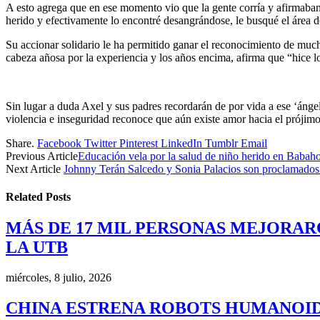
A esto agrega que en ese momento vio que la gente corría y afirmaban
herido y efectivamente lo encontré desangrándose, le busqué el área 
Su accionar solidario le ha permitido ganar el reconocimiento de much
cabeza añosa por la experiencia y los años encima, afirma que “hice l
Sin lugar a duda Axel y sus padres recordarán de por vida a ese ‘áng
violencia e inseguridad reconoce que aún existe amor hacia el próji
Share.
Facebook
Twitter
Pinterest
LinkedIn
Tumblr
Email
Previous Article
Educación vela por la salud de niño herido en Babah
Next Article
Johnny Terán Salcedo y Sonia Palacios son proclamados
Related
Posts
MÁS DE 17 MIL PERSONAS MEJORAR
LA UTB
miércoles, 8 julio, 2026
CHINA ESTRENA ROBOTS HUMANOID