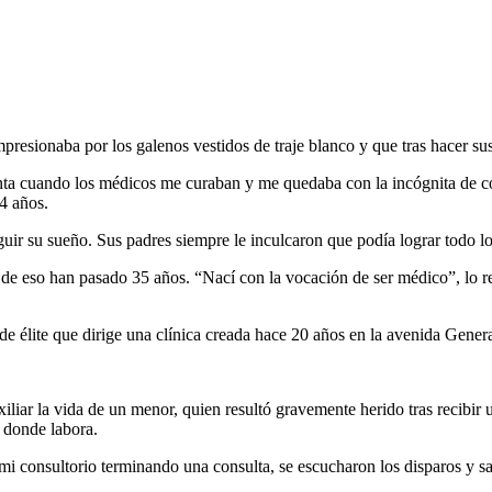
resionaba por los galenos vestidos de traje blanco y que tras hacer sus 
a cuando los médicos me curaban y me quedaba con la incógnita de có
4 años.
uir su sueño. Sus padres siempre le inculcaron que podía lograr todo lo
, de eso han pasado 35 años. “Nací con la vocación de ser médico”, lo 
 élite que dirige una clínica creada hace 20 años en la avenida Gene
xiliar la vida de un menor, quien resultó gravemente herido tras recibir
 donde labora.
mi consultorio terminando una consulta, se escucharon los disparos y s