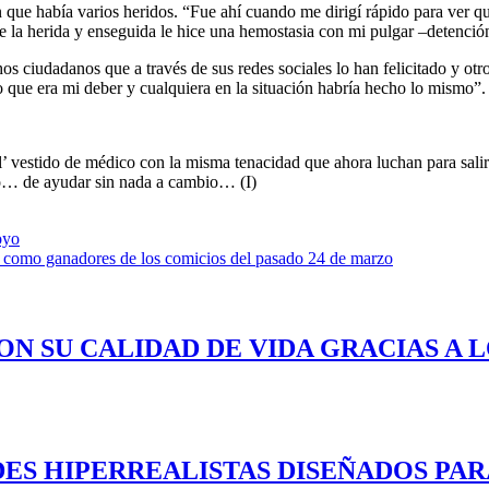
 que había varios heridos. “Fue ahí cuando me dirigí rápido para ver q
de la herida y enseguida le hice una hemostasia con mi pulgar –detenc
os ciudadanos que a través de sus redes sociales lo han felicitado y ot
o que era mi deber y cualquiera en la situación habría hecho lo mismo”.
el’ vestido de médico con la misma tenacidad que ahora luchan para sa
mo… de ayudar sin nada a cambio… (I)
oyo
 como ganadores de los comicios del pasado 24 de marzo
ON SU CALIDAD DE VIDA GRACIAS A 
ES HIPERREALISTAS DISEÑADOS PAR