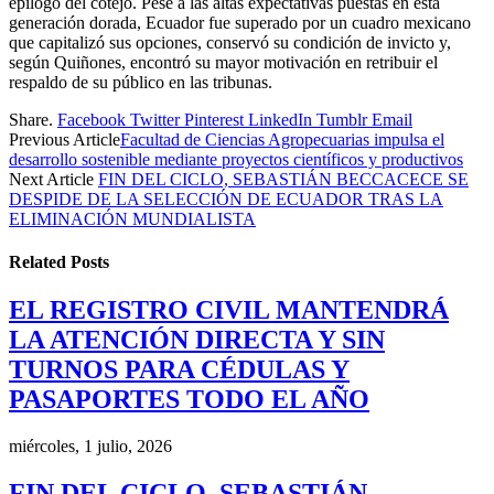
epílogo del cotejo. Pese a las altas expectativas puestas en esta
generación dorada, Ecuador fue superado por un cuadro mexicano
que capitalizó sus opciones, conservó su condición de invicto y,
según Quiñones, encontró su mayor motivación en retribuir el
respaldo de su público en las tribunas.
Share.
Facebook
Twitter
Pinterest
LinkedIn
Tumblr
Email
Previous Article
Facultad de Ciencias Agropecuarias impulsa el
desarrollo sostenible mediante proyectos científicos y productivos
Next Article
FIN DEL CICLO, SEBASTIÁN BECCACECE SE
DESPIDE DE LA SELECCIÓN DE ECUADOR TRAS LA
ELIMINACIÓN MUNDIALISTA
Related
Posts
EL REGISTRO CIVIL MANTENDRÁ
LA ATENCIÓN DIRECTA Y SIN
TURNOS PARA CÉDULAS Y
PASAPORTES TODO EL AÑO
miércoles, 1 julio, 2026
FIN DEL CICLO, SEBASTIÁN