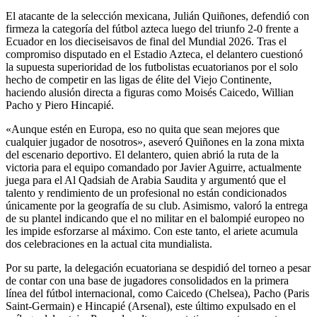
El atacante de la selección mexicana, Julián Quiñones, defendió con
firmeza la categoría del fútbol azteca luego del triunfo 2-0 frente a
Ecuador en los dieciseisavos de final del Mundial 2026. Tras el
compromiso disputado en el Estadio Azteca, el delantero cuestionó
la supuesta superioridad de los futbolistas ecuatorianos por el solo
hecho de competir en las ligas de élite del Viejo Continente,
haciendo alusión directa a figuras como Moisés Caicedo, Willian
Pacho y Piero Hincapié.
«Aunque estén en Europa, eso no quita que sean mejores que
cualquier jugador de nosotros», aseveró Quiñones en la zona mixta
del escenario deportivo. El delantero, quien abrió la ruta de la
victoria para el equipo comandado por Javier Aguirre, actualmente
juega para el Al Qadsiah de Arabia Saudita y argumentó que el
talento y rendimiento de un profesional no están condicionados
únicamente por la geografía de su club. Asimismo, valoró la entrega
de su plantel indicando que el no militar en el balompié europeo no
les impide esforzarse al máximo. Con este tanto, el ariete acumula
dos celebraciones en la actual cita mundialista.
Por su parte, la delegación ecuatoriana se despidió del torneo a pesar
de contar con una base de jugadores consolidados en la primera
línea del fútbol internacional, como Caicedo (Chelsea), Pacho (Paris
Saint-Germain) e Hincapié (Arsenal), este último expulsado en el