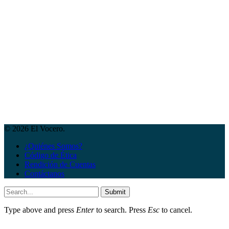
© 2026 El Vocero.
¿Quiénes Somos?
Código de Ética
Rendición de Cuentas
Contáctanos
Submit
Type above and press
Enter
to search. Press
Esc
to cancel.