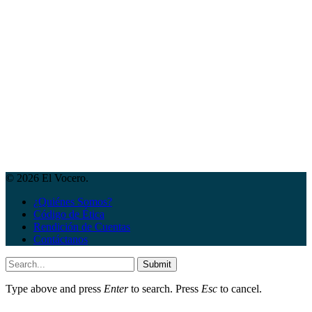
© 2026 El Vocero.
¿Quiénes Somos?
Código de Ética
Rendición de Cuentas
Contáctanos
Submit
Type above and press
Enter
to search. Press
Esc
to cancel.