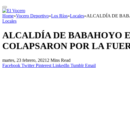
Home
»
Vocero Deportivo
»
Los Ríos
»
Locales
»
ALCALDÍA DE BAB
Locales
ALCALDÍA DE BABAHOYO E
COLAPSARON POR LA FUER
martes, 23 febrero, 2021
2 Mins Read
Facebook
Twitter
Pinterest
LinkedIn
Tumblr
Email