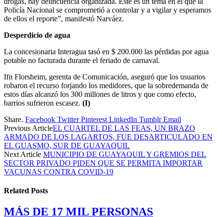
drogas, hay delincuencia organizada. Este es un tema en el que la
Policía Nacional se comprometió a controlar y a vigilar y esperamos
de ellos el reporte”, manifestó Narváez.
Desperdicio de agua
La concesionaria Interagua tasó en $ 200.000 las pérdidas por agua
potable no facturada durante el feriado de carnaval.
Ifn Florsheim, gerenta de Comunicación, aseguró que los usuarios
robaron el recurso forjando los medidores, que la sobredemanda de
estos días alcanzó los 300 millones de litros y que como efecto,
barrios sufrieron escasez.
(I)
Share.
Facebook
Twitter
Pinterest
LinkedIn
Tumblr
Email
Previous Article
EL CUARTEL DE LAS FEAS, UN BRAZO
ARMADO DE LOS LAGARTOS, FUE DESARTICULADO EN
EL GUASMO, SUR DE GUAYAQUIL
Next Article
MUNICIPIO DE GUAYAQUIL Y GREMIOS DEL
SECTOR PRIVADO PIDEN QUE SE PERMITA IMPORTAR
VACUNAS CONTRA COVID-19
Related
Posts
MÁS DE 17 MIL PERSONAS