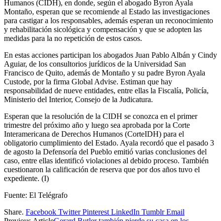
Humanos (CIDH), en donde, según el abogado Byron Ayala
Montaño, esperan que se recomiende al Estado las investigaciones
para castigar a los responsables, además esperan un reconocimiento
y rehabilitación sicológica y compensación y que se adopten las
medidas para la no repetición de estos casos.
En estas acciones participan los abogados Juan Pablo Albán y Cindy
Aguiar, de los consultorios jurídicos de la Universidad San
Francisco de Quito, además de Montaño y su padre Byron Ayala
Custode, por la firma Global Advise. Estiman que hay
responsabilidad de nueve entidades, entre ellas la Fiscalía, Policía,
Ministerio del Interior, Consejo de la Judicatura.
Esperan que la resolución de la CIDH se conozca en el primer
trimestre del próximo año y luego sea aprobada por la Corte
Interamericana de Derechos Humanos (CorteIDH) para el
obligatorio cumplimiento del Estado. Ayala recordó que el pasado 3
de agosto la Defensoría del Pueblo emitió varias conclusiones del
caso, entre ellas identificó violaciones al debido proceso. También
cuestionaron la calificación de reserva que por dos años tuvo el
expediente. (I)
Fuente: El Telégrafo
Share.
Facebook
Twitter
Pinterest
LinkedIn
Tumblr
Email
Previous Article
Gerard Butler también pierde su casa en los