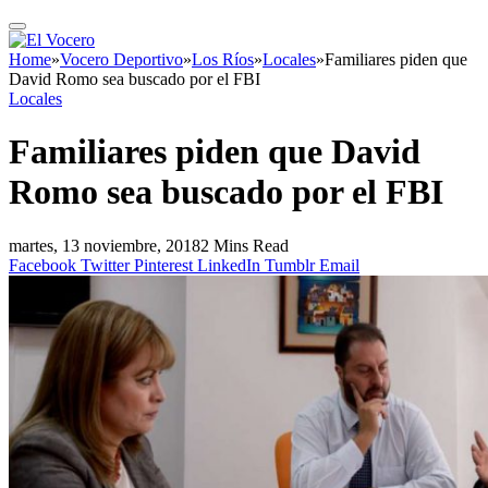
Home
»
Vocero Deportivo
»
Los Ríos
»
Locales
»
Familiares piden que
David Romo sea buscado por el FBI
Locales
Familiares piden que David
Romo sea buscado por el FBI
martes, 13 noviembre, 2018
2 Mins Read
Facebook
Twitter
Pinterest
LinkedIn
Tumblr
Email