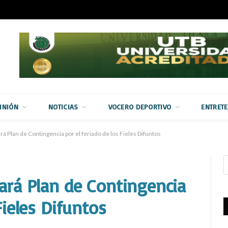
INIÓN
NOTICIAS
VOCERO DEPORTIVO
ENTRET
rá Plan de Contingencia por el feriado de los Fieles Difuntos
tará Plan de Contingencia
Fieles Difuntos