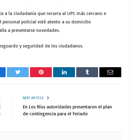
ita a la ciudadanía que recurra al UPC más cercano e
l personal policial esté atento a su domicilio
alla a presentarse novedades.
resguardo y seguridad de los ciudadanos.
cebook
Twitter
Pinterest
LinkedIn
Tumblr
Email
E
NEXT ARTICLE
E
En Los Ríos autoridades presentaron el plan
8
de contingencia para el feriado