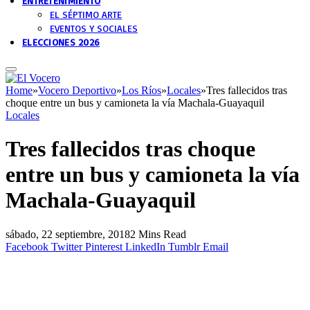
ENTRETENIMIENTO
EL SÉPTIMO ARTE
EVENTOS Y SOCIALES
ELECCIONES 2026
Home
»
Vocero Deportivo
»
Los Ríos
»
Locales
»
Tres fallecidos tras
choque entre un bus y camioneta la vía Machala-Guayaquil
Locales
Tres fallecidos tras choque
entre un bus y camioneta la vía
Machala-Guayaquil
sábado, 22 septiembre, 2018
2 Mins Read
Facebook
Twitter
Pinterest
LinkedIn
Tumblr
Email