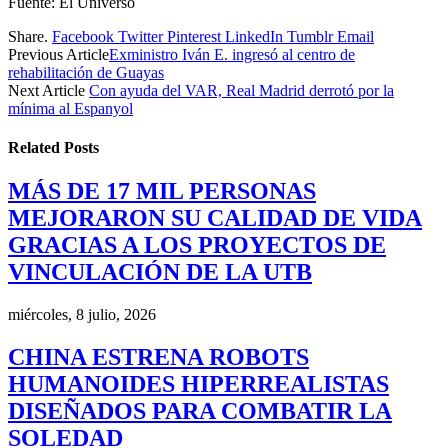
Fuente: El Universo
Share.
Facebook
Twitter
Pinterest
LinkedIn
Tumblr
Email
Previous Article
Exministro Iván E. ingresó al centro de
rehabilitación de Guayas
Next Article
Con ayuda del VAR, Real Madrid derrotó por la
mínima al Espanyol
Related
Posts
MÁS DE 17 MIL PERSONAS
MEJORARON SU CALIDAD DE VIDA
GRACIAS A LOS PROYECTOS DE
VINCULACIÓN DE LA UTB
miércoles, 8 julio, 2026
CHINA ESTRENA ROBOTS
HUMANOIDES HIPERREALISTAS
DISEÑADOS PARA COMBATIR LA
SOLEDAD