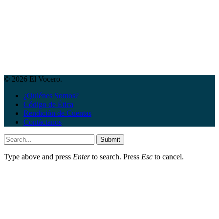
© 2026 El Vocero.
¿Quiénes Somos?
Código de Ética
Rendición de Cuentas
Contáctanos
Submit
Type above and press
Enter
to search. Press
Esc
to cancel.