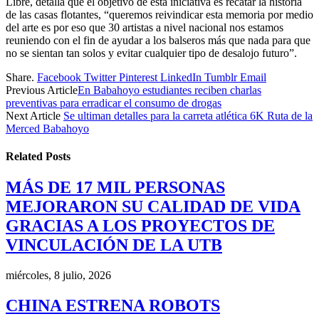
Libre, detalla que el objetivo de esta iniciativa es recatar la historia
de las casas flotantes, “queremos reivindicar esta memoria por medio
del arte es por eso que 30 artistas a nivel nacional nos estamos
reuniendo con el fin de ayudar a los balseros más que nada para que
no se sientan tan solos y evitar cualquier tipo de desalojo futuro”.
Share.
Facebook
Twitter
Pinterest
LinkedIn
Tumblr
Email
Previous Article
En Babahoyo estudiantes reciben charlas
preventivas para erradicar el consumo de drogas
Next Article
Se ultiman detalles para la carreta atlética 6K Ruta de la
Merced Babahoyo
Related
Posts
MÁS DE 17 MIL PERSONAS
MEJORARON SU CALIDAD DE VIDA
GRACIAS A LOS PROYECTOS DE
VINCULACIÓN DE LA UTB
miércoles, 8 julio, 2026
CHINA ESTRENA ROBOTS