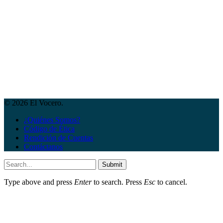
© 2026 El Vocero.
¿Quiénes Somos?
Código de Ética
Rendición de Cuentas
Contáctanos
Submit
Type above and press
Enter
to search. Press
Esc
to cancel.